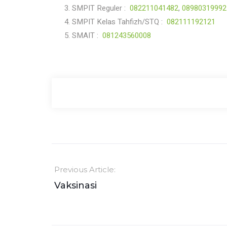
SMPIT Reguler :
082211041482
,
08980319992
SMPIT Kelas Tahfizh/STQ :
082111192121
SMAIT :
081243560008
Previous Article:
Vaksinasi