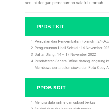
sesuai dengan pemahaman salaful ummah.
PPDB TKIT
Penjualan dan Pengembalian Formulir : 24 Ok
Pengumuman Hasil Seleksi : 14 November 20
Daftar Ulang : 14 – 17 November 2022
Pendaftaran Secara Offline datang langsung 
Membawa serta calon siswa dan Foto Copy Ak
PPDB SDIT
Mengisi data online dan upload berkas