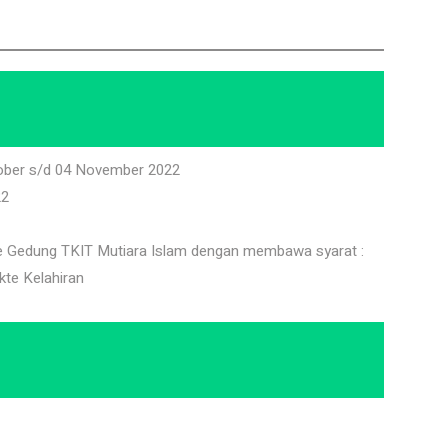
tober s/d 04 November 2022
22
ke Gedung TKIT Mutiara Islam dengan membawa syarat :
te Kelahiran