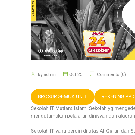
by
admin
Oct 25
Comments (0)
BROSUR SEMUA UNIT
REKENING PP
Sekolah IT Mutiara Islam. Sekolah yg menged
mengutamakan pelajaran diniyyah dan alquran
Sekolah IT yang berdiri di atas Al-Quran dan