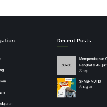
gation
Recent Posts
e
Mempersiapkan G
Penghafal Al-Qur
ang
Sep 1
ikan
SPMB-MUTIS
Aug 28
ram
lajaran