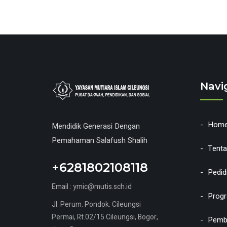
Navi
Hom
Mendidik Generasi Dengan
Pemahaman Salafush Shalih
Tent
+6281802108118
Pedid
Email : ymic@mutis.sch.id
Prog
Jl. Perum. Pondok. Cileungsi
Permai, Rt.02/15 Cileungsi, Bogor,
Pembe