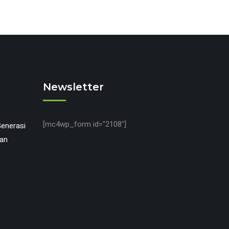
Newsletter
[mc4wp_form id="2108"]
enerasi
’an