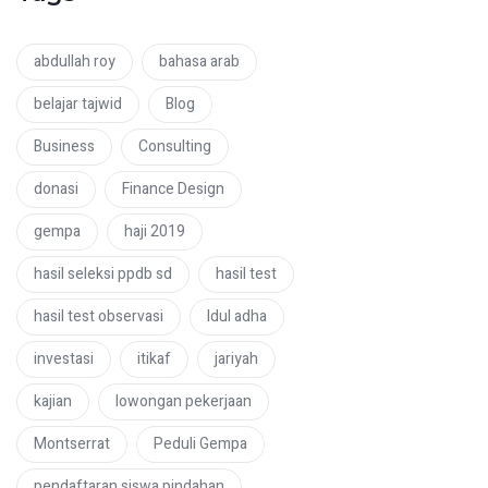
abdullah roy
bahasa arab
belajar tajwid
Blog
Business
Consulting
donasi
Finance Design
gempa
haji 2019
hasil seleksi ppdb sd
hasil test
hasil test observasi
Idul adha
investasi
itikaf
jariyah
kajian
lowongan pekerjaan
Montserrat
Peduli Gempa
pendaftaran siswa pindahan