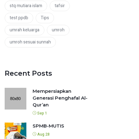
stq mutiara islam
tafsir
test ppdb
Tips
umrah keluarga
umroh
umroh sesuai sunnah
Recent Posts
Mempersiapkan
Generasi Penghafal Al-
Qur’an
Sep 1
SPMB-MUTIS
Aug 28