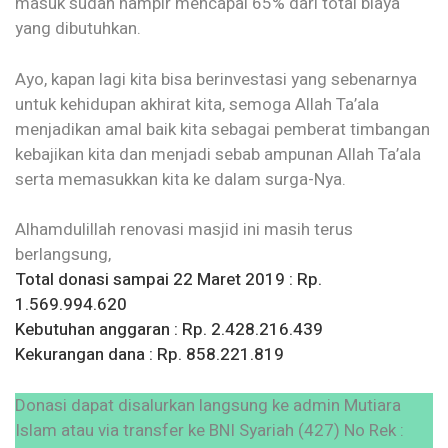
masuk sudah hampir mencapai 65% dari total biaya
yang dibutuhkan.
Ayo, kapan lagi kita bisa berinvestasi yang sebenarnya
untuk kehidupan akhirat kita, semoga Allah Ta’ala
menjadikan amal baik kita sebagai pemberat timbangan
kebajikan kita dan menjadi sebab ampunan Allah Ta’ala
serta memasukkan kita ke dalam surga-Nya.
Alhamdulillah renovasi masjid ini masih terus
berlangsung,
Total donasi sampai 22 Maret 2019 : Rp.
1.569.994.620
Kebutuhan anggaran : Rp. 2.428.216.439
Kekurangan dana : Rp. 858.221.819
Donasi dapat disalurkan langsung ke admin Mutiara
Islam atau via transfer ke BNI Syariah (427) No Rek :