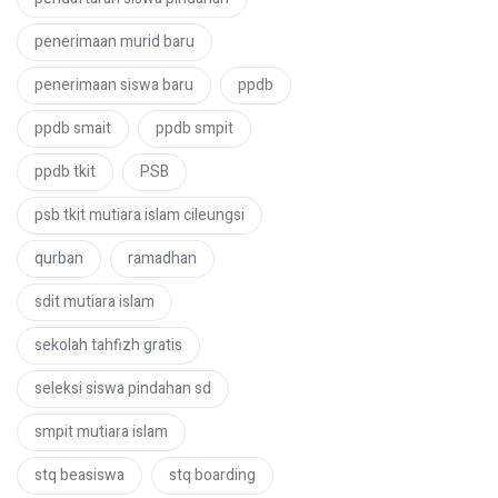
penerimaan murid baru
penerimaan siswa baru
ppdb
ppdb smait
ppdb smpit
ppdb tkit
PSB
psb tkit mutiara islam cileungsi
qurban
ramadhan
sdit mutiara islam
sekolah tahfizh gratis
seleksi siswa pindahan sd
smpit mutiara islam
stq beasiswa
stq boarding